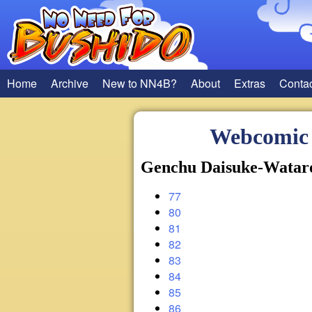
Home
Archive
New to NN4B?
About
Extras
Conta
Webcomic 
Genchu Daisuke-Watar
77
80
81
82
83
84
85
86